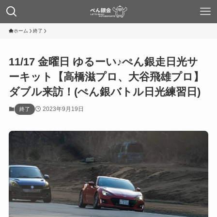
ホーム
終了
11/17 金曜日 ゆるーい♪ぺん銀走日光サ
ーキット【高橋滋プロ、大谷飛雄プロ】
ダブル来訪！(ぺん銀バトル日光練習日)
2023年9月19日
終了