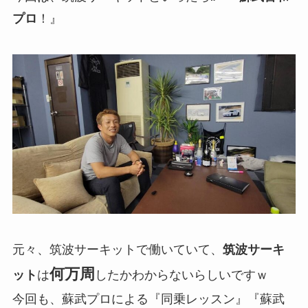
プロ
！』
元々、筑波サーキットで働いていて、
筑波サーキ
何万周
ット
は
したかわからないらしいですｗ
今回も、蘇武プロによる『同乗レッスン』『蘇武