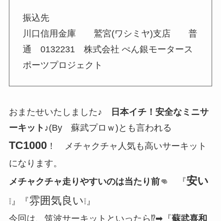
振込先
川口信用金庫 鷲宮(ワシミヤ)支店 普
通 0132231 株式会社 ぺん銀モータース
ポーツプロジェクト
おまたせいたしました♪
日本イチ！安全なミニサ
ーキット
♪(By 蘇武プロｗ)とも言われる
TC1000
！ メチャクチャ人気も高いサーキット
になります。
安い
メチャクチャ走りやすいのは当たり前
👊 『
雰囲気良い
❕』『
❕』
今回は、筑波サーキットといったら⁉➡『
蘇武喜和