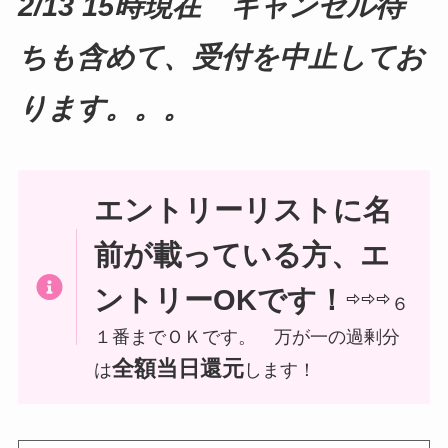
2/13 15時現在 キャンセル待
ちも含めて、受付を中止してお
ります。。。
エントリーリストに名
前が載っている方、エ
ントリーOKです！
⇨⇨⇨
６
１番までＯＫです。 万が一の過剰分
全額当日還元
は
します！