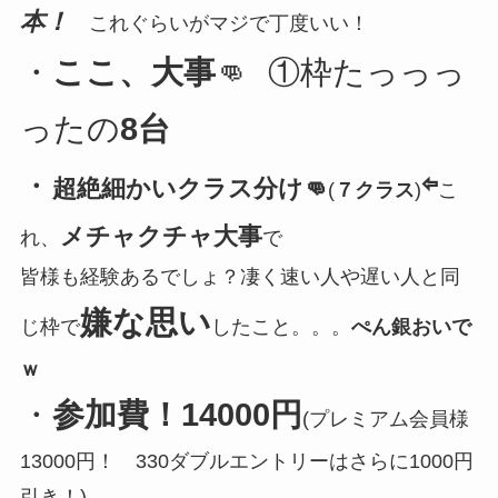
本！
これぐらいがマジで丁度いい！
・
ここ、大事
👊
①枠たっっっ
ったの
8台
・
⇦
超絶細かいクラス分け👊
(
７クラス
)
こ
メチャクチャ大事
れ、
で
皆様も経験あるでしょ？凄く速い人や遅い人と同
嫌な思い
じ枠で
したこと。。。
ぺん銀おいで
ｗ
・
参加費！14000円
(プレミアム会員様
13000円！ 330ダブルエントリーはさらに1000円
引き！)